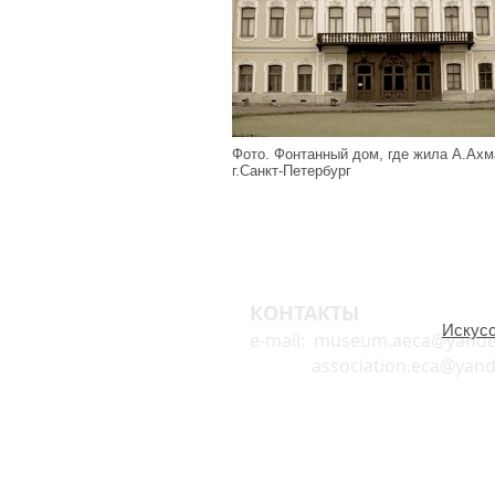
Фото. Фонтанный дом, где жила А.Ах
г.Санкт-Петербург
КОНТАКТЫ
Искусс
e-mail:
museum.aeca@yande
association.eca@yande