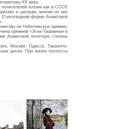
итературы XX века.
почитателей поэзии как в СССР,
ритике и цензуре, многие из них
и. Стихотворная форма Ахматовой
ю.
хматову на Нобелевскую премию.
ечена премией «Этна-Таормина» в
нне Ахматовой почетную степень
рге, Москве, Одессе, Ташкенте.
ьные доски. При жизни поэтессы