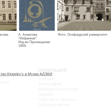
матова
А. Ахматова
Фото. Оскфордский университет
"Избранное"
Изд-во Просвещение
1993г.
НАВИГАЦИЯ
тво Kingsley's в Музее АДЭКИ
x.ru
О Музее
x.ru
Этнография
Культура и искусство
Галерея
События и проекты
Сотрудничество