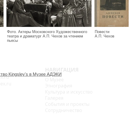
Фото. Актеры Московского Художественного
Повести
театра и драматург А.П. Чехов за чтением
А.П. Чехов
пьесы
НАВИГАЦИЯ
тво Kingsley's в Музее АДЭКИ
x.ru
О Музее
x.ru
Этнография
Культура и искусство
Галерея
События и проекты
Сотрудничество