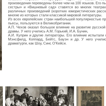
произведения переведены более чем на 100 языков. Его пь
сестры» и «Вишневый сад» ставятся во многих театрах
различных произведений (коротких юмористических расска
многие из которых стали классикой мировой литературы.
Из всех европейских стран наибольшей популярностью пр
пьесы, пользуются в Великобритании.
А.П. Чехов оказал большое влияние на развитие русской
драмы. У него учились
А.М. Горький
,
И.А. Бунин
,
А.И. Куприн
и другие литераторы. Его влияние испытали 
Мэнсфилд, Коппард, Бейтс, Бауэн и др. У него училис
драматурги, как Шоу, Синг, О’Кейси.