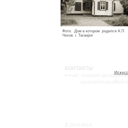
Фото. Дом в котором родился А.П.
Чехов. г. Таганрог
КОНТАКТЫ
Искусс
e-mail:
museum.aeca@yande
association.eca@yande
© 2018 AECA