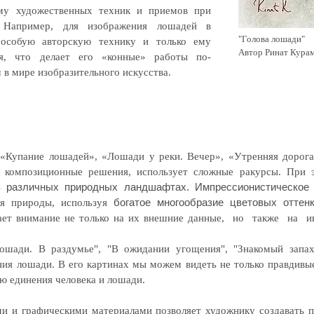
му художественных техник и приемов при
. Например, для изображения лошадей в
"Голова лошади"
особую авторскую технику и только ему
Автор Ринат Кура
я, что делает его «конные» работы по-
в мире изобразительного искусства.
к «Купание лошадей», «Лошади у реки. Вечер», «Утренняя дорога
 композиционные решения, использует сложные ракурсы. При
в различных природных ландшафтах. Импрессионистическое
богатое многообразие цветовых оттен
ия природы, используя
ет внимание не только на их внешние данные, но также на и
лошади. В раздумье", "В ожидании угощения", "Знакомый запа
ния лошади. В его картинах мы можем видеть не только правдивы
ию единения человека и лошади.
и и графическими материалами позволяет художнику создавать п