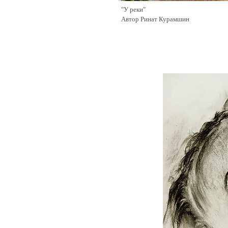
"У реки"
Автор Ринат Курамшин