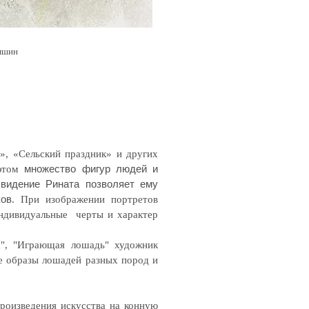
мшин
», «Сельский праздник» и других
множество фигур людей и
 этом
 видение Рината позволяет ему
ков
. При изображении портретов
ндивидуальные черты и характер
х", "Играющая лошадь" художник
е образы лошадей разных пород и
роизведения искусства на конную