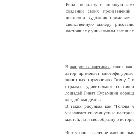
Ринат использует широкую гам
создании своих произведений
движении художник применяет 
свойственную манеру рисовани
настоящему уникальным явлением 
В
жанровых картинах
, таких ка
автор применяет многофигурные
животных гармонично "живут" 
отражать удивительные состоян
лошадей Ринат Курамшин обраща
каждой «модели».
В таких рисунках как "Голова 
улавливает сиюминутные настрое
мастей, но и своеобразную истор
Виртуозное владение живописным