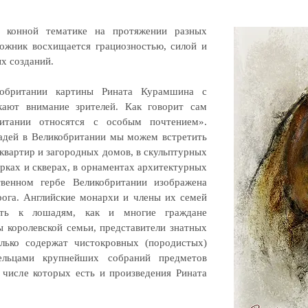
 конной тематике на протяжении разных
дожник восхищается грациозностью, силой и
х созданий.
обритании картины Рината Курамшина с
кают внимание зрителей. Как говорит сам
итании относятся с особым почтением».
адей в Великобритании мы можем встретить
 квартир и загородных домов, в скульптурных
рках и скверах, в орнаментах архитектурных
твенном гербе Великобритании изображена
рога. Английские монархи и члены их семей
сть к лошадям, как и многие граждане
 королевской семьи, представители знатных
олько содержат чистокровных (породистых)
ельцами крупнейших собраний предметов
 числе которых есть и произведения Рината