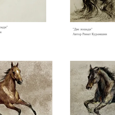
зади"
"Две лошади"
н
Автор Ринат Курамшин