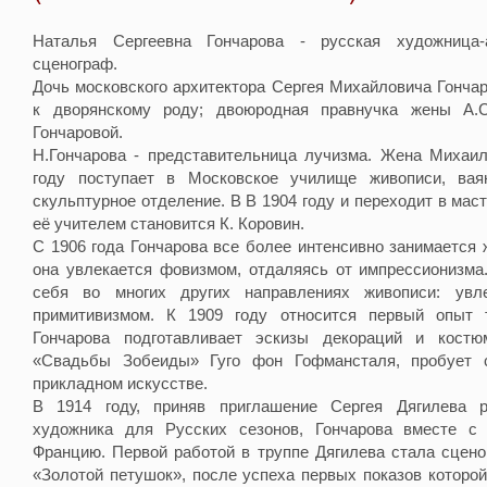
Наталья Сергеевна Гончарова - русская художница-а
сценограф.
Дочь московского архитектора Сергея Михайловича Гонча
к дворянскому роду; двоюродная правнучка жены А.
Гончаровой.
Н.Гончарова - представительница лучизма. Жена Михаил
году поступает в Московское училище живописи, вая
скульптурное отделение. В В 1904 году и переходит в мас
её учителем становится К. Коровин.
С 1906 года Гончарова все более интенсивно занимается
она увлекается фовизмом, отдаляясь от импрессионизма
себя во многих других направлениях живописи: увл
примитивизмом. К 1909 году относится первый опыт 
Гончарова подготавливает эскизы декораций и костю
«Свадьбы Зобеиды» Гуго фон Гофмансталя, пробует с
прикладном искусстве.
В 1914 году, приняв приглашение Сергея Дягилева р
художника для Русских сезонов, Гончарова вместе с
Францию. Первой работой в труппе Дягилева стала сцен
«Золотой петушок», после успеха первых показов которо