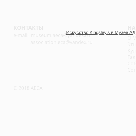
КОНТАКТЫ
НА
Искусство Kingsley's в Музее А
e-mail:
museum.aeca@yandex.ru
О М
association.eca@yandex.ru
Этн
Кул
Гал
Соб
Сот
© 2018 AECA