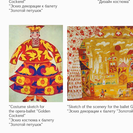
Cockerel"
"Дизайн костюма"
"Эскиз декорации к балету
"Золотой петушок"
"Costume sketch for
"Sketch of the scenery for the ballet 
the opera-ballet "Golden
"Эскиз декорации к балету "Золото
Cockerel"
"Эскиз костюма
к балету
"Золотой петушок"