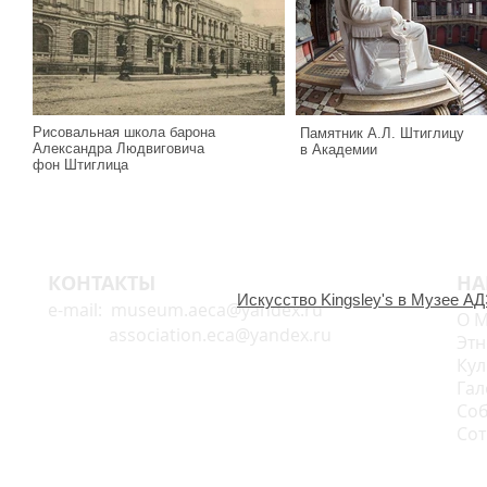
Рисовальная школа барона
Памятник А.Л. Штиглицу
Александра Людвиговича
в Академии
фон Штиглица
КОНТАКТЫ
НА
Искусство Kingsley's в Музее А
e-mail:
museum.aeca@yandex.ru
О М
association.eca@yandex.ru
Этн
Кул
Гал
Соб
Сот