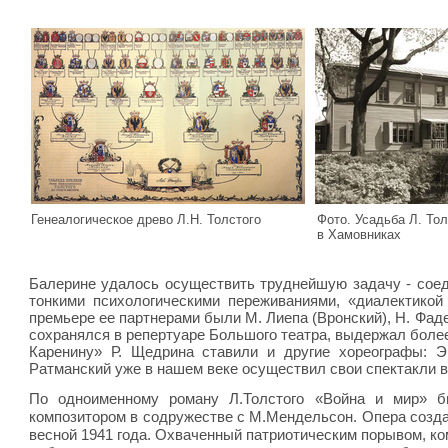
Генеалогическое древо Л.Н. Толстого
Фото. Усадьба Л. Тол
в Хамовниках
Балерине удалось осуществить труднейшую задачу - соед
тонкими психологическими переживаниями, «диалектикой
премьере ее партнерами были М. Лиепа (Вронский), Н. Фад
сохранялся в репертуаре Большого театра, выдержал более
Каренину» Р. Щедрина ставили и другие хореографы: Э.
Ратманский уже в нашем веке осуществил свои спектакли в
По одноименному роману Л.Толстого «Война и мир» б
композитором в содружестве с М.Мендельсон. Опера созда
весной 1941 года. Охваченный патриотическим порывом, к