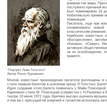
романистов мира.
Прос
послужило причиной воз
Был номинирован
16 р
Нобелевскую премию
м
номинации.
Писатель, еще при жиз
ознаменовало новый
классическим романом X
Наиболее известные п
«Воскресение», автоби
«Казаки», «Смерть Ив
активную общественную 
за их освобождение, о
грамоте.
"Портрет Льва Толстого"
Автор Ринат Курамшин
Многие известные произведения писателя воплощены в о
стала первым балетом в освоении прозы Л.Толстого. Балет
Идея создания этого балета появилась у Майи Плисецкой 
Каренина» стали М. Плисецкая (совместно с Н.Рыженко и
театре 10 июня 1972 года. Критика высоко оценила музык
и она же с присущей ей энергией и талантом исполнила заг