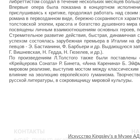
либреттистом создал в течение нескольких месяцев больш
Впервые опера была показана в концертном исполнени
прислушиваясь к критике, продолжал работать над своим
романа в первозданном виде, бережно сохраняются характ
толстовской эпопеи, красота и богатство душевного мира
посвящены личным взаимоотношениям основных героев, п
Стремительное развитие действия, быстрая, динамичная 
успехом состоялась зарубежная премьера в Италии на 
певцов - Э. Бастианини, Ф. Барбьери и др. Выдающуюся за
Г. Вишневская, Н. Гедда, Н. Гюзелев, и др.).
По произведениям Л.Толстого также были поставлены 
«Крейцерова Соната» Р. Бинета, «Анна Каренина» Б. Эйфм
мировом реализме, выступив мостом между классическим р
влияние на эволюцию европейского гуманизма. Творчеств
русской литературы, в сокровищницу мировой культуры.
КОНТАКТЫ
НА
Искусство Kingsley's в Музее А
e-mail:
museum.aeca@yandex.ru