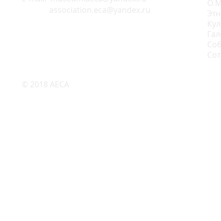
О М
association.eca@yandex.ru
Этн
Кул
Гал
Соб
Сот
© 2018 AECA